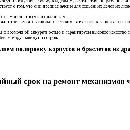
 могут прослужить своему владельцу десятилетия, ни разу не сби
твует о том, что они предназначены для серьезных деловых люд
еренным и опытным специалистам.
кже отличается высоким качеством всех составляющих, поэ
но возможной аккуратностью и гарантируем высокое качество с
rcier вдруг выйдут из строя.
яем полировку корпусов и браслетов из др
ийный срок на ремонт механизмов 