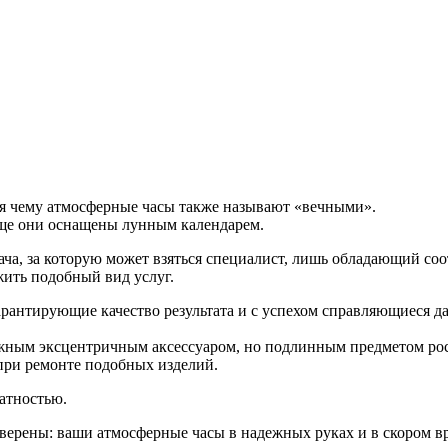
аря чему атмосферные часы также называют «вечными».
 еще они оснащены лунным календарем.
дача, за которую может взяться специалист, лишь обладающий с
ить подобный вид услуг.
арантирующие качество результата и с успехом справляющиеся 
тижным эксцентричным аксессуаром, но подлинным предметом р
при ремонте подобных изделий.
атностью.
уверены: ваши атмосферные часы в надежных руках и в скором в