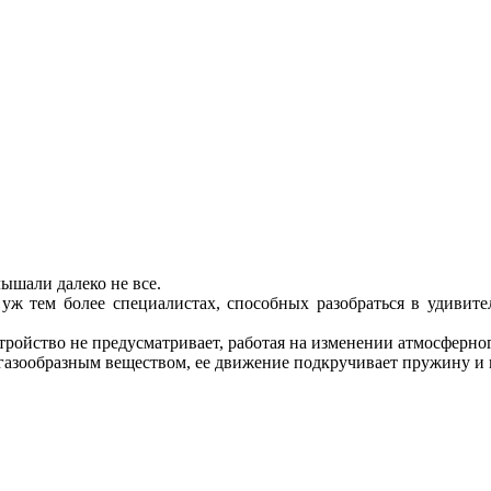
Вы обратились по правильному адресу
Мы профессионалы в этой области с 1969 г.
ышали далеко не все.
уж тем более специалистах, способных разобраться в удивит
тройство не предусматривает, работая на изменении атмосферно
газообразным веществом, ее движение подкручивает пружину и н